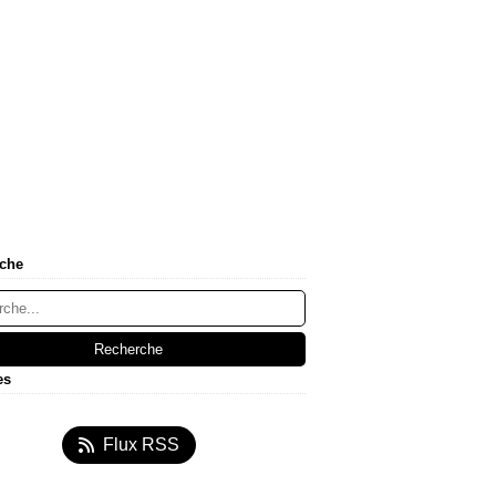
che
es
s
(1)
Flux RSS