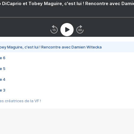
 DiCaprio et Tobey Maguire, c'est lui ! Rencontre avec Dam
bey Maguire, c'est lui ! Rencontre avec Damien Witecka
e 6
e 5
e 4
e 3
s créatrices de la VF !
e 2
e 1
e Mektoub My Love arrive enfin ! Rencontre avec Shaïn Boumedine et Sal